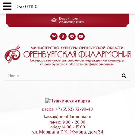
Dsc 0311 0
Перейти
Версия для
к
слабовидящих
основному
содержанию
Форма
поиска
касса: +7 (3532) 72-90-48
kassa@orenfilarmonia.ru
пн-вс: 9:00 - 20:00
обед: 14.00 - 15.00
ул. Маршала Г.К. Жукова, дом 34