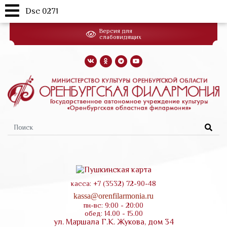
Dsc 0271
Перейти
Версия для
к
слабовидящих
основному
содержанию
Форма
поиска
касса: +7 (3532) 72-90-48
kassa@orenfilarmonia.ru
пн-вс: 9:00 - 20:00
обед: 14.00 - 15.00
ул. Маршала Г.К. Жукова, дом 34