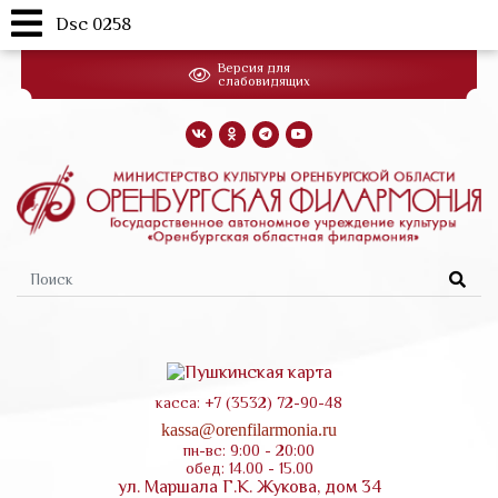
Dsc 0258
Перейти
Версия для
к
слабовидящих
основному
содержанию
Форма
поиска
касса: +7 (3532) 72-90-48
kassa@orenfilarmonia.ru
пн-вс: 9:00 - 20:00
обед: 14.00 - 15.00
ул. Маршала Г.К. Жукова, дом 34