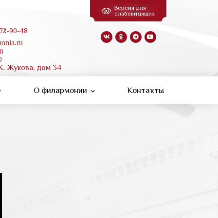
Версия для
слабовидящих
 72-90-48
onia.ru
00
0
К. Жукова, дом 34
О филармонии
Контакты