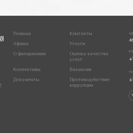
Главная
Контакты
ад
4
Афиша
Услуги
ка
О филармонии
Оценка качества
+
услуг
Коллективы
Вакансии
те
+
Документы
Противодействие
х
коррупции