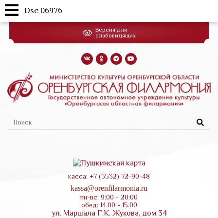
Dsc 06976
Перейти
Версия для
к
слабовидящих
основному
содержанию
Форма
поиска
касса: +7 (3532) 72-90-48
kassa@orenfilarmonia.ru
пн-вс: 9:00 - 20:00
обед: 14.00 - 15.00
ул. Маршала Г.К. Жукова, дом 34