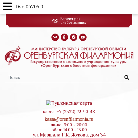
Dsc 06705 0
Перейти
Версия для
к
слабовидящих
основному
содержанию
Форма
поиска
касса: +7 (3532) 72-90-48
kassa@orenfilarmonia.ru
пн-вс: 9:00 - 20:00
обед: 14.00 - 15.00
ул. Маршала Г.К. Жукова, дом 34