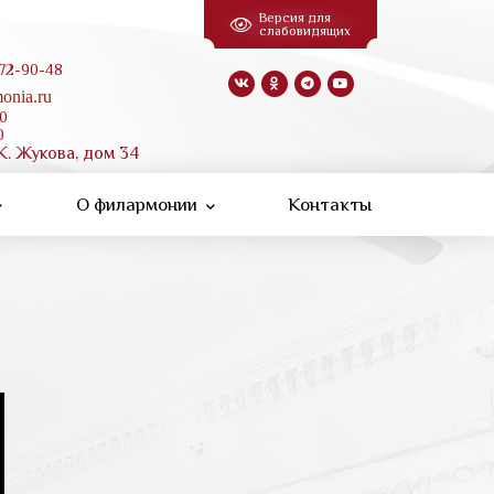
Версия для
слабовидящих
 72-90-48
onia.ru
00
0
К. Жукова, дом 34
О филармонии
Контакты