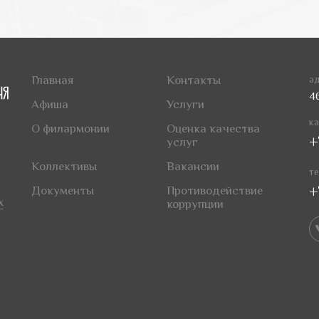
Главная
Контакты
ад
4
Афиша
Услуги
ка
О филармонии
Оценка качества
+
услуг
Коллективы
Вакансии
те
+
Документы
Противодействие
х
коррупции