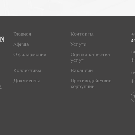
Главная
Контакты
ад
4
Афиша
Услуги
ка
О филармонии
Оценка качества
+
услуг
Коллективы
Вакансии
те
+
Документы
Противодействие
х
коррупции