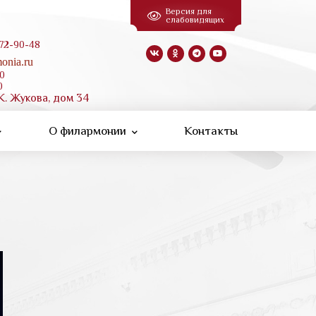
Версия для
слабовидящих
 72-90-48
onia.ru
00
0
К. Жукова, дом 34
О филармонии
Контакты