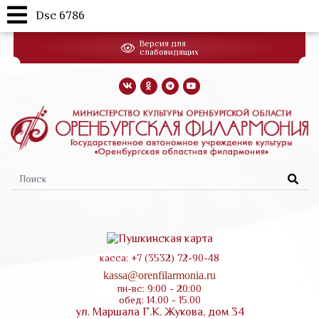
Dsc 6786
Перейти
Версия для
к
слабовидящих
основному
содержанию
Форма
поиска
касса: +7 (3532) 72-90-48
kassa@orenfilarmonia.ru
пн-вс: 9:00 - 20:00
обед: 14.00 - 15.00
ул. Маршала Г.К. Жукова, дом 34