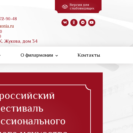
Версия для
слабовидящих
 72-90-48
onia.ru
00
0
К. Жукова, дом 34
О филармонии
Контакты
российский
естиваль
ссионального