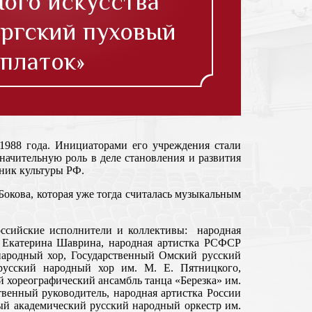
ого искусства
ргский пуховый
платок»
1988 года. Инициаторами его учреждения стали
начительную роль в деле становления и развития
ник культуры РФ.
окова, которая уже тогда считалась музыкальным
оссийские исполнители и коллективы: народная
 Екатерина Шаврина, народная артистка РСФСР
народный хор, Государственный Омский русский
 русский народный хор им. М. Е. Пятницкого,
 хореографический ансамбль танца «Березка» им.
венный руководитель, народная артистка России
ый академический русский народный оркестр им.