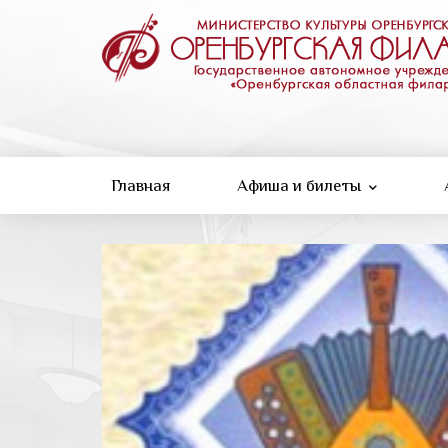
Перейти
к
основному
содержанию
Главная
Афиша и билеты