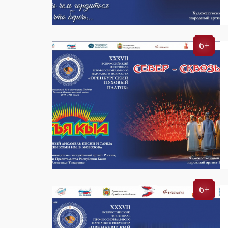
6+
6+