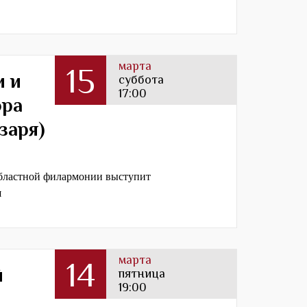
марта
15
и и
суббота
17:00
ора
заря)
областной филармонии выступит
и
марта
14
й
пятница
19:00
т