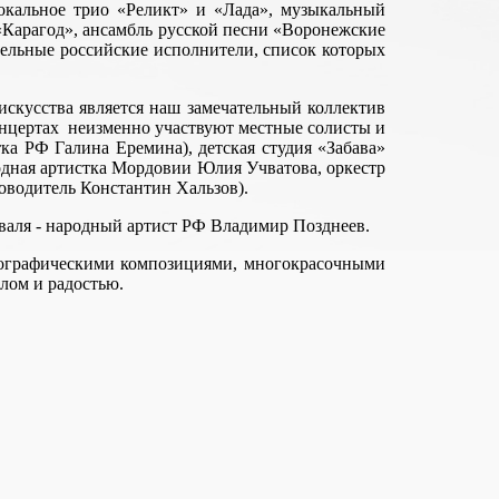
окальное трио «Реликт» и «Лада», музыкальный
«Карагод», ансамбль русской песни «Воронежские
тельные российские исполнители, список которых
скусства является наш замечательный коллектив
онцертах неизменно участвуют местные солисты и
ка РФ Галина Еремина), детская студия «Забава»
одная артистка Мордовии Юлия Учватова, оркестр
оводитель Константин Хальзов).
валя - народный артист РФ Владимир Позднеев.
реографическими композициями, многокрасочными
лом и радостью.