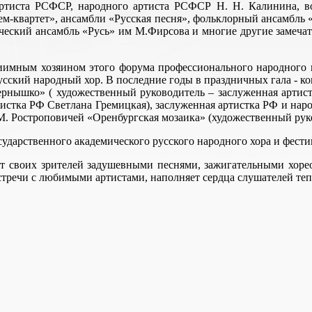
ртиста РСФСР, народного артиста РСФСР Н. Н. Калинина, в
м-квартет», ансамбли «Русская песня», фольклорный ансамбль 
ческий ансамбль «Русь» им М.Фирсова и многие другие замеча
имным хозяином этого форума профессионального народного и
сский народный хор. В последние годы в праздничных гала - к
ернышко» ( художественный руководитель – заслуженная артист
тистка РФ Светлана Гремицкая), заслуженная артистка РФ и нар
. Ростроповичей «Оренбургская мозаика» (художественный рук
ударственного академического русского народного хора и фести
ет своих зрителей задушевными песнями, зажигательными хо
тречи с любимыми артистами, наполняет сердца слушателей теп