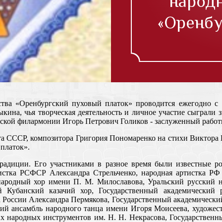
народн
«Оренбу
ства «Оренбургский пуховый платок» проводится ежегодно с 
ина, чья творческая деятельность и личное участие сыграли з
гской филармонии Игорь Петрович Голиков - заслуженный работ
та СССР, композитора Григория Пономаренко на стихи Виктора Б
платок».
радиции. Его участниками в разное время были известные р
истка РСФСР Александра Стрельченко, народная артистка РФ
ародный хор имени П. М. Милославова, Уральский русский 
й Кубанский казачий хор, Государственный академический
а России Александра Пермякова, Государственный академический
ий ансамбль народного танца имени Игоря Моисеева, художест
их народных инструментов им. Н. Н. Некрасова, Государственн