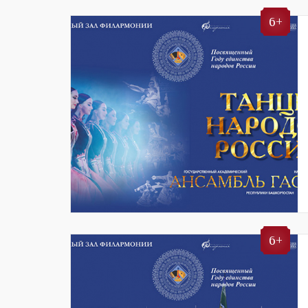
6+
6+