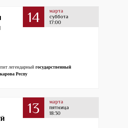
марта
14
й
суббота
17:00
и
тупит легендарный
государственный
карова Респу
марта
13
пятница
18:30
ый