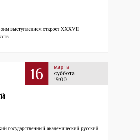
оим выступлением откроет XXXVII
сств
марта
16
суббота
19:00
ый
кий государственный академический русский