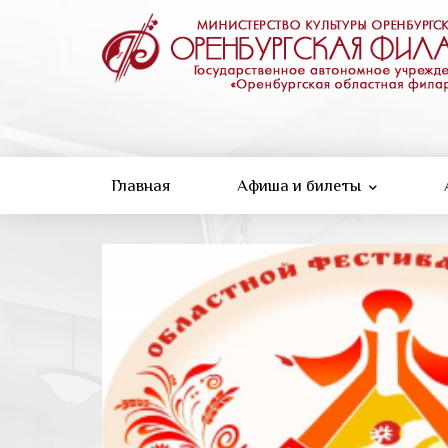
Перейти
к
основному
содержанию
Главная
Афиша и билеты