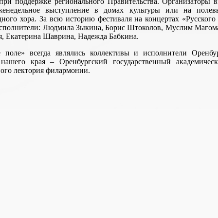
ри поддержке регионального Правительства. Организаторы в
женедельное выступление в домах культуры или на полев
дного хора. За всю историю фестиваля
на концертах «Русского
сполнители: Людмила Зыкина, Борис Штоколов, Муслим Магома
я, Екатерина Шаврина, Надежда Бабкина.
е поле» всегда являлись коллективы и исполнители Оренбу
а нашего края – Оренбургский государственный академичес
ного лектория филармонии.