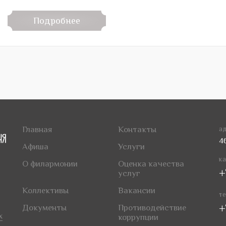
Подробнее
Главная
Контакты
ад
4
Афиша
Услуги
ка
О филармонии
Оценка качества
+
услуг
Коллективы
Вакансии
те
+
Документы
Противодействие
х
коррупции