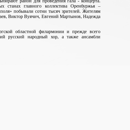
ыбирают район для проведения гала - концерта.
ых станах главного коллектива Оренбуржья –
 поля» побывали сотни тысяч зрителей. Жителям
ев, Виктор Вуячич, Евгений Мартынов, Надежда
ргской областной филармонии и прежде всего
кий русский народный хор, а также ансамбли