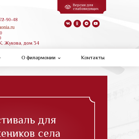
Версия для
слабовидящих
 72-90-48
onia.ru
00
0
К. Жукова, дом 34
О филармонии
Контакты
тиваль для
еников села