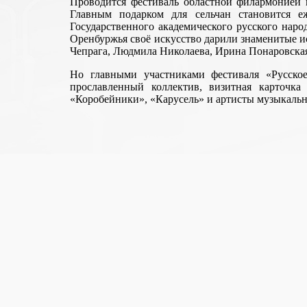
Проводится фестиваль областной филармонией п
Главным подарком для сельчан становится е
Государственного академического русского наро
Оренбуржья своё искусство дарили знаменитые
и
Чепрага, Людмила Николаева, Ирина Понаровска
Но главными участниками фестиваля «Русско
прославленный коллектив, визитная карточк
«Коробейники», «Карусель» и артисты музыкаль