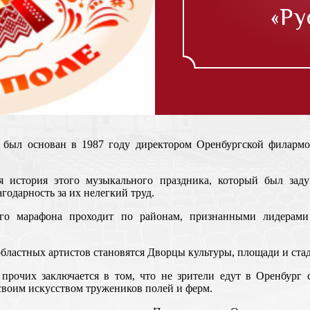
«Ру
» был основан в 1987 году директором Оренбургской филарм
я история этого музыкального праздника, который был зад
годарность за их нелегкий труд.
ого марафона проходит по районам, признанными лидерами 
бластных артистов становятся Дворцы культуры, площади и ст
 прочих заключается в том, что не зрители едут в Оренбург 
 своим искусством тружеников полей и ферм.