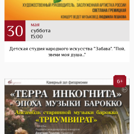
мая
30
суббота
15:00
Детская студия народного искусства "Забава". "Пой,
звени моя душа..."
6+