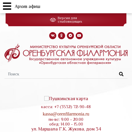
Архив афиш
Перейти
Версия для
к
слабовидящих
основному
содержанию
Форма
поиска
касса: +7 (3532) 72-90-48
kassa@orenfilarmonia.ru
пн-вс: 9:00 - 20:00
обед: 14.00 - 15.00
ул. Маршала Г.К. Жукова, дом 34