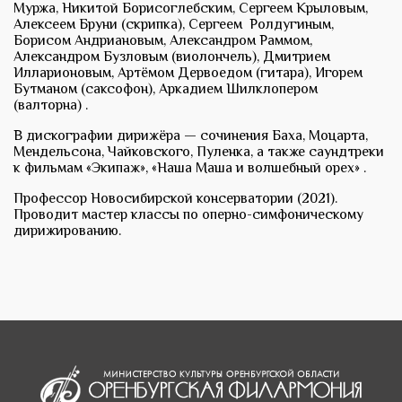
Муржа, Никитой Борисоглебским, Сергеем Крыловым,
Алексеем Бруни (скрипка), Сергеем Ролдугиным,
Борисом Андриановым, Александром Раммом,
Александром Бузловым (виолончель), Дмитрием
Илларионовым, Артёмом Дервоедом (гитара), Игорем
Бутманом (саксофон), Аркадием Шилклопером
(валторна) .
В дискографии дирижёра — сочинения Баха, Моцарта,
Мендельсона, Чайковского, Пуленка, а также саундтреки
к фильмам «Экипаж», «Наша Маша и волшебный орех» .
Профессор Новосибирской консерватории (2021).
Проводит мастер классы по оперно-симфоническому
дирижированию.