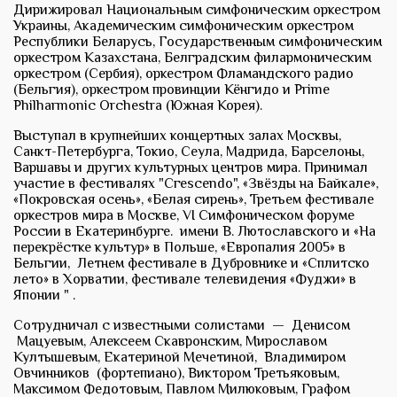
Дирижировал Национальным симфоническим оркестром
Украины, Академическим симфоническим оркестром
Республики Беларусь, Государственным симфоническим
оркестром Казахстана, Белградским филармоническим
оркестром (Сербия), оркестром Фламандского радио
(Бельгия), оркестром провинции Кёнгидо и Prime
Philharmonic Orchestra (Южная Корея).
Выступал в крупнейших концертных залах Москвы,
Санкт-Петербурга, Токио, Сеула, Мадрида, Барселоны,
Варшавы и других культурных центров мира. Принимал
участие в фестивалях "Сгеsсеndo", «Звёзды на Байкале»,
«Покровская осень», «Белая сирень», Третьем фестивале
оркестров мира в Москве, VI Симфоническом форуме
России в Екатеринбурге. имени В. Лютославского и «На
перекрёстке культур» в Польше, «Европалия 2005» в
Бельгии, Летнем фестивале в Дубровнике и «Сплитско
лето» в Хорватии, фестивале телевидения «Фуджи» в
Японии " .
Сотрудничал с известными солистами — Денисом
Мацуевым, Алексеем Скавронским, Мирославом
Култышевым, Екатериной Мечетиной, Владимиром
Овчинников (фортепиано), Виктором Третьяковым,
Максимом Федотовым, Павлом Милюковым, Графом