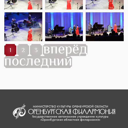
вперёд
1
2
3
последний