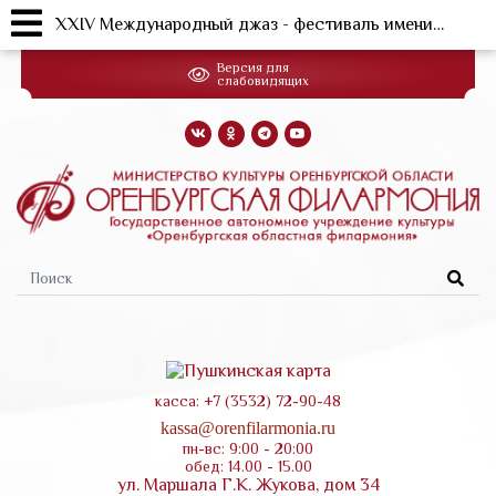
XXIV Международный джаз - фестиваль имени Юрия Саульского "Евразия - 2022" (02.12.2022 г.)
Перейти
Версия для
к
слабовидящих
основному
содержанию
Форма
поиска
касса: +7 (3532) 72-90-48
kassa@orenfilarmonia.ru
пн-вс: 9:00 - 20:00
обед: 14.00 - 15.00
ул. Маршала Г.К. Жукова, дом 34