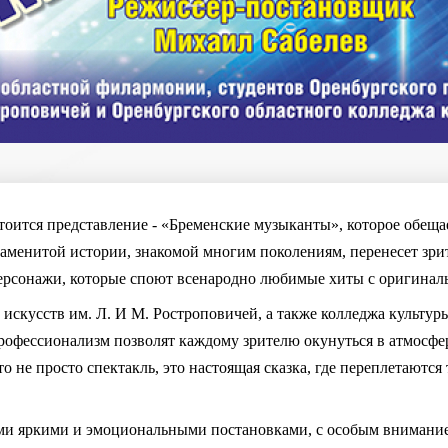
оится представление - «Бременские музыканты», которое обещае
наменитой истории, знакомой многим поколениям, перенесет зри
ерсонажи, которые споют всенародно любимые хиты с оригинал
скусств им. Л. И М. Ростроповичей, а также колледжа культуры
профессионализм позволят каждому зрителю окунуться в атмосфе
 не просто спектакль, это настоящая сказка, где переплетаются
ми яркими и эмоциональными постановками, с особым внимани