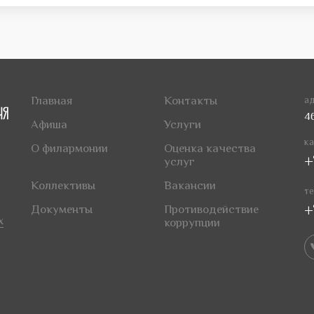
Главная
Контакты
ад
4
Афиша
Услуги
ка
О филармонии
Оценка качества
+
услуг
Коллективы
Вакансии
те
+
Документы
Противодействие
х
коррупции