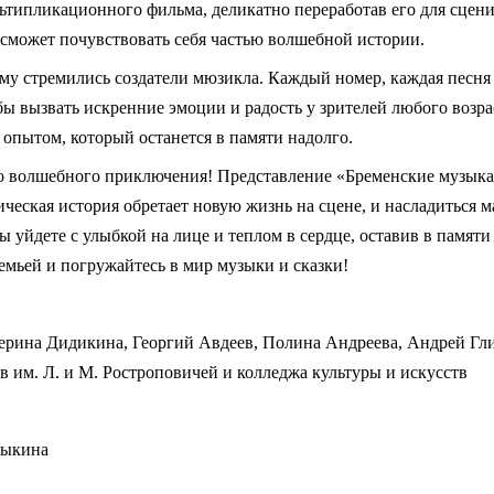
льтипликационного фильма, деликатно переработав его для сцени
 сможет почувствовать себя частью волшебной истории.
му стремились создатели мюзикла. Каждый номер, каждая песня 
ы вызвать искренние эмоции и радость у зрителей любого возра
опытом, который останется в памяти надолго.
го волшебного приключения! Представление «Бременские музык
ческая история обретает новую жизнь на сцене, и насладиться 
ы уйдете с улыбкой на лице и теплом в сердце, оставив в памят
семьей и погружайтесь в мир музыки и сказки!
ерина Дидикина, Георгий Авдеев, Полина Андреева, Андрей Гли
тв им. Л. и М. Ростроповичей и колледжа культуры и искусств
рыкина