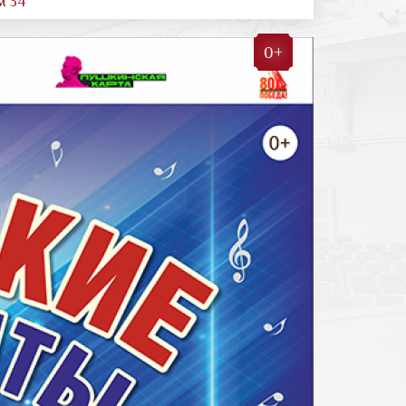
м 34
0+