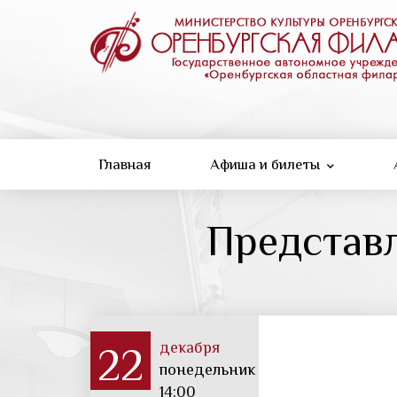
Перейти
к
основному
содержанию
Главная
Афиша и билеты
Представ
декабря
22
понедельник
14:00