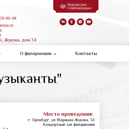
Версия для
слабовидящих
 72-90-48
onia.ru
00
0
К. Жукова, дом 34
О филармонии
Контакты
узыканты"
Место проведения:
г. Оренбург, ул. Маршала Жукова, 34
Концертный зал филармонии