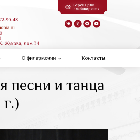
Версия для
слабовидящих
 72-90-48
onia.ru
00
0
К. Жукова, дом 34
О филармонии
Контакты
я песни и танца
г.)