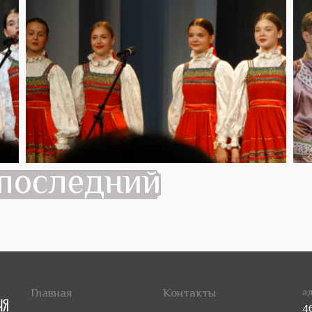
последний
Главная
Контакты
ад
4