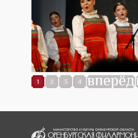
вперёд
1
2
3
4