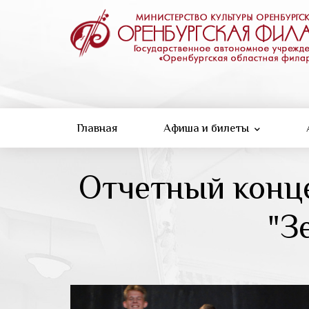
Перейти
к
основному
содержанию
Главная
Афиша и билеты
Отчетный конце
"З