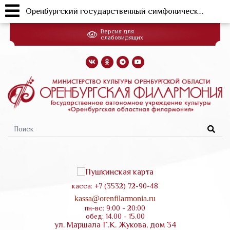
Оренбургский государственный симфонический оркестр. "К 120-летию со дня рождения Д.Шостаковича"
Перейти
Версия для
к
слабовидящих
основному
содержанию
Форма
поиска
касса: +7 (3532) 72-90-48
kassa@orenfilarmonia.ru
пн-вс: 9:00 - 20:00
обед: 14.00 - 15.00
ул. Маршала Г.К. Жукова, дом 34