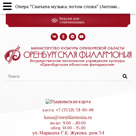
Опера "Сначала музыка, потом слова" (Антонио Сальери) (23.10.2024г.)
Перейти
Версия для
к
слабовидящих
основному
содержанию
Форма
поиска
касса: +7 (3532) 72-90-48
kassa@orenfilarmonia.ru
пн-вс: 9:00 - 20:00
обед: 14.00 - 15.00
ул. Маршала Г.К. Жукова, дом 34