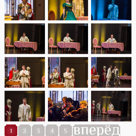
вперёд
1
2
3
4
5