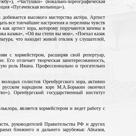
бу»), «Частушки» (вокально-хореографическая
зиция «Пугачевская вольница»).
добивается высокого мастерства актёра. Артист
дать все тончайшие настроения и переливы чувств
 как артист хора, которому поручаются запевы в
чка казака», «Ой вы степи вы мои», «Поехал казак
льтура, что находит живой отклик у слушателей,
иям с хормейстером, расширяя свой репертуар,
е. Его отличает творческая заинтересованность,
ную роль Ивана. Профессионально и трогательно
 молодых солистов Оренбургского хора, активно
м русском народном хоре М.А.Борькин окончил
тво»). Оренбургский государственный институт
ьклора, является хормейстером и ведет работу с
асти, руководителей Правительства РФ и других
ранах ближнего и дальнего зарубежья: Абхазия,