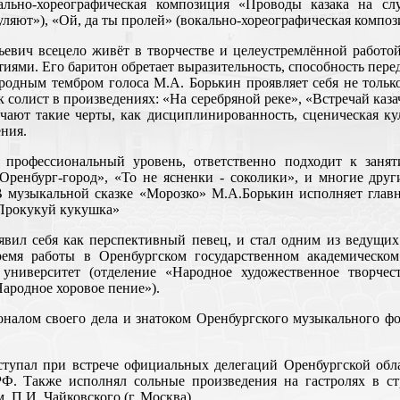
ьно-хореографическая композиция «Проводы казака на служ
уляют»), «Ой, да ты пролей» (вокально-хореографическая компо
вич всецело живёт в творчестве и целеустремлённой работой 
тиями. Его баритон обретает выразительность, способность пере
одным тембром голоса М.А. Борькин проявляет себя не только
 солист в произведениях: «На серебряной реке», «Встречай каза
чают такие черты, как дисциплинированность, сценическая ку
ния.
профессиональный уровень, ответственно подходит к занят
ренбург-город», «То не ясненки - соколики», и многие други
 музыкальной сказке «Морозко» М.А.Борькин исполняет глав
«Прокукуй кукушка»
явил себя как перспективный певец, и стал одним из ведущих
ремя работы в Оренбургском государственном академическо
университет (отделение «Народное художественное творчес
Народное хоровое пение»).
алом своего дела и знатоком Оренбургского музыкального фол
ступал при встрече официальных делегаций Оренбургской обл
Ф. Также исполнял сольные произведения на гастролях в ст
. П.И. Чайковского (г. Москва).