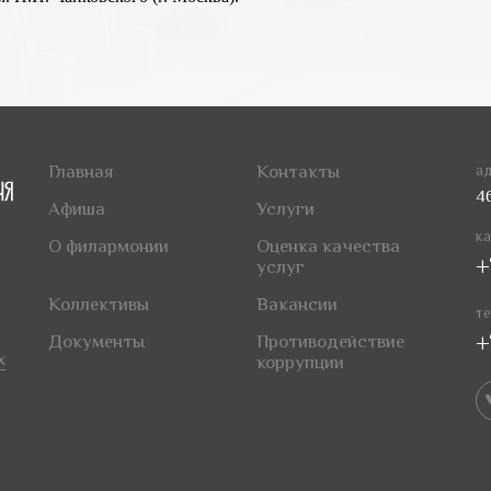
Главная
Контакты
ад
4
Афиша
Услуги
ка
О филармонии
Оценка качества
+
услуг
Коллективы
Вакансии
те
+
Документы
Противодействие
х
коррупции