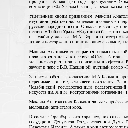
прощай», «А мы три года прослужили» (вокал
композиция «За Уралом братцы, за рекой казаки г
Увлечённый своим призванием, Максим Анатолье
неустанно работает над запевами и сольными пар
русской народной песни. Обладая красивым прир
песнях: «Люблю Урал», «Едут новосёлы», но и как
на чужбину далеко». М.А. Борькина всегда отли
тепло и восторженно принимающих его выступле
Максим Анатольевич старается повысить свой 
появляются запевы в песнях: «Ой-ты, батюшка О
желание открыть новые горизонты профессии. В
звучит в паре с В.В. Паршиной дуэтный номер 
За время работы в коллективе М.А.Борькин про
перенимает опыт у старшего поколения. За в
Челябинский государственный педагогический 
искусств им. Л.и М. Ростроповичей (отделение «
Максим Анатольевич Борькин являясь профессион
молодыми артистами хора.
В составе Оренбургского хора неоднократно вы
государств, Депутатов Государственной Думы Р
Казахстан, Израиль. А также в концертном зале им