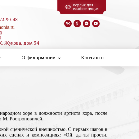
Версия для
слабовидящих
 72-90-48
onia.ru
00
0
К. Жукова, дом 34
О филармонии
Контакты
народном хоре в должности артиста хора, после
и М. Ростроповичей.
ркой сценической внешностью. С первых шагов в
ких сценах и композициях: «Ой, да ты прости,