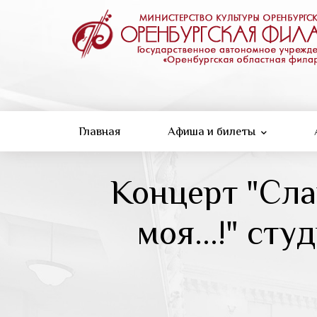
Перейти
к
основному
содержанию
Главная
Афиша и билеты
Концерт "Сла
моя...!" ст