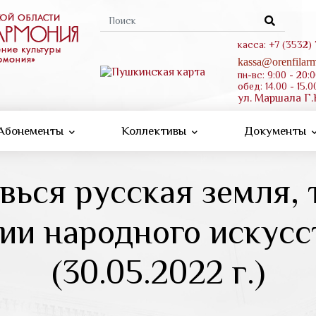
Форма
поиска
касса: +7 (3532)
kassa@orenfilarm
пн-вс: 9:00 - 20:
обед: 14.00 - 15.0
ул. Маршала Г.
Абонементы
Коллективы
Документы
вься русская земля,
удии народного искусс
(30.05.2022 г.)