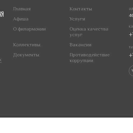
Главная
Контакты
ад
4
Афиша
Услуги
ка
О филармонии
Оценка качества
+
услуг
Коллективы
Вакансии
те
+
Документы
Противодействие
х
коррупции