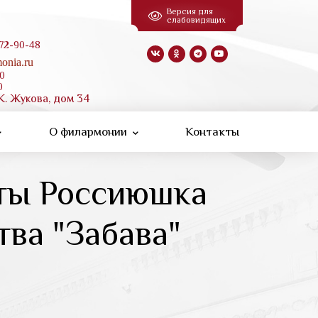
Версия для
слабовидящих
 72-90-48
onia.ru
00
0
К. Жукова, дом 34
О филармонии
Контакты
 ты Россиюшка
тва "Забава"