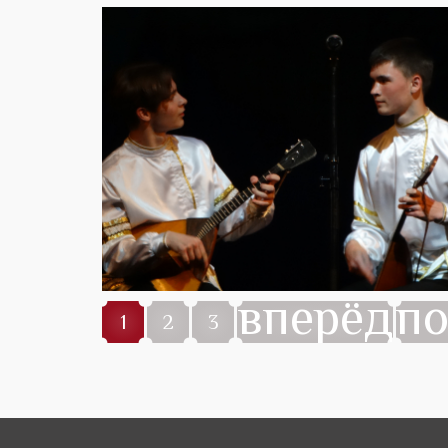
вперёд
п
1
2
3