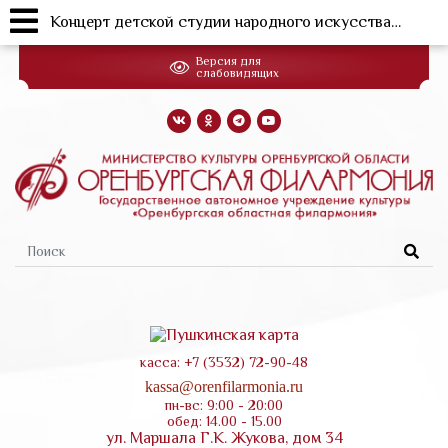
Концерт детской студии народного искусства "Забава"
Перейти
Версия для
к
слабовидящих
основному
содержанию
Форма
поиска
касса: +7 (3532) 72-90-48
kassa@orenfilarmonia.ru
пн-вс: 9:00 - 20:00
обед: 14.00 - 15.00
ул. Маршала Г.К. Жукова, дом 34