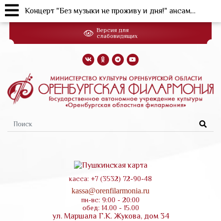
Концерт "Без музыки не проживу и дня!" ансамбля старинной и современной музыки "Дивертисмент" (30.09.2022 г.)
Перейти
Версия для
к
слабовидящих
основному
содержанию
Форма
поиска
касса: +7 (3532) 72-90-48
kassa@orenfilarmonia.ru
пн-вс: 9:00 - 20:00
обед: 14.00 - 15.00
ул. Маршала Г.К. Жукова, дом 34