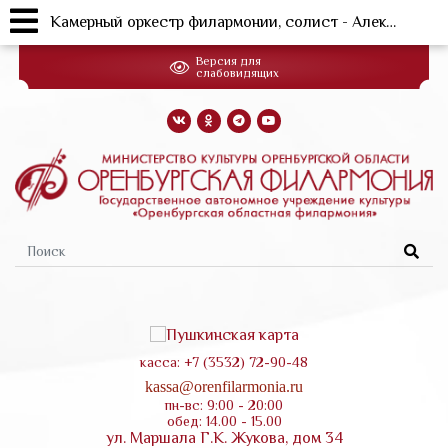
Камерный оркестр филармонии, солист - Алексей Мельников (фортепиано)
Перейти
Версия для
к
слабовидящих
основному
содержанию
Форма
поиска
касса: +7 (3532) 72-90-48
kassa@orenfilarmonia.ru
пн-вс: 9:00 - 20:00
обед: 14.00 - 15.00
ул. Маршала Г.К. Жукова, дом 34