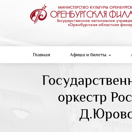
Перейти
к
основному
содержанию
Главная
Афиша и билеты
Государствен
оркестр Ро
Д.Юровс