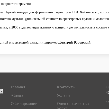
 непростого времени.
т Первый концерт для фортепиано с оркестром П.И. Чайковского, которы
ностью музыки, удивительной сочностью оркестровых красок и мелодич
истка, с 2000 года ведущая активную концертную деятельность в составе 
вестной музыкальной династии дирижер
Дмитрий Юровский
.
Главная
Контакты
ад
4
Афиша
Услуги
ка
О филармонии
Оценка качества
+
услуг