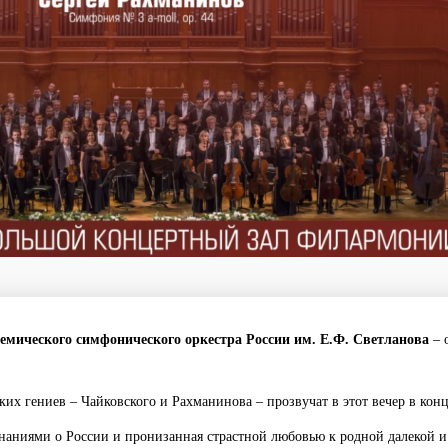
демического симфонического оркестра России им. Е.Ф. Светланова
– 
ских гениев – Чайковского и Рахманинова – прозвучат в этот вечер в ко
наниями о России и пронизанная страстной любовью к родной далекой 