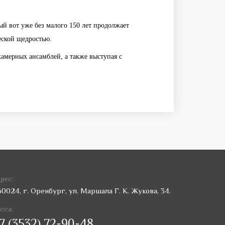
й вот уже без малого 150 лет продолжает
еской щедростью.
камерных ансамблей, а также выступая с
рес:
60024, г. Оренбург, ул. Маршала Г. К. Жукова, 34.
сса:
7 (3532) 72-90-48