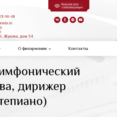
Версия для
слабовидящих
 72-90-48
onia.ru
00
0
К. Жукова, дом 34
О филармонии
Контакты
симфонический
ва, дирижер
тепиано)