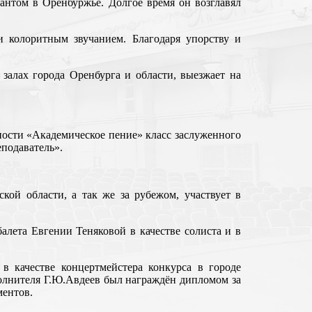
антом в Оренбуржье. Долгое время он возглавял
 колоритным звучанием. Благодаря упорству и
залах города Оренбурга и области, выезжает на
ности «Академическое пение» класс заслуженного
подаватель».
кой области, а так же за рубежом, участвует в
алета Евгении Теняковой в качестве солиста и в
в качестве концертмейстера конкурса в городе
полнителя Г.Ю.Авдеев был награждён дипломом за
ментов.