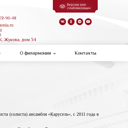
Версия для
слабовидящих
 72-90-48
onia.ru
00
0
К. Жукова, дом 34
О филармонии
Контакты
ста (солиста) ансамбля «Карусель», с 2011 года в