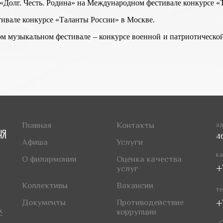
«Долг. Честь. Родина» на Международном фестивале конкурсе «
тивале конкурсе «Таланты России» в Москве.
ом музыкальном фестивале – конкурсе военной и патриотической
Главная
Контакты
ад
4
Афиша
Услуги
ка
О филармонии
Оценка качества
+
услуг
Коллективы
Вакансии
те
+
Документы
Противодействие
х
коррупции