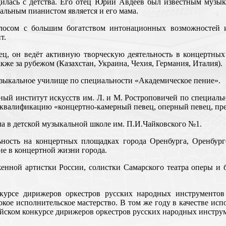
дилась с детства. Его отец Юрий Авдеев был известным музык
льным пианистом является и его мама.
лосом с большим богатством интонационных возможностей и
т.
ц, он ведёт активную творческую деятельность в концертных 
кже за рубежом (Казахстан, Украина, Чехия, Германия, Италия).
узыкальное училище по специальности «Академическое пение».
ный институт искусств им. Л. и М. Ростроповичей по специаль
 квалификацию «концертно-камерный певец, оперный певец, пре
ла в детской музыкальной школе им. П.И.Чайковского №1.
ность на концертных площадках города Оренбурга, Оренбургс
ие в концертной жизни города.
енной артистки России, солистки Самарского театра оперы и б
курсе дирижеров оркестров русских народных инструментов 
окое исполнительское мастерство. В том же году
в качестве ис
ийском конкурсе дирижеров оркестров русских народных инстру