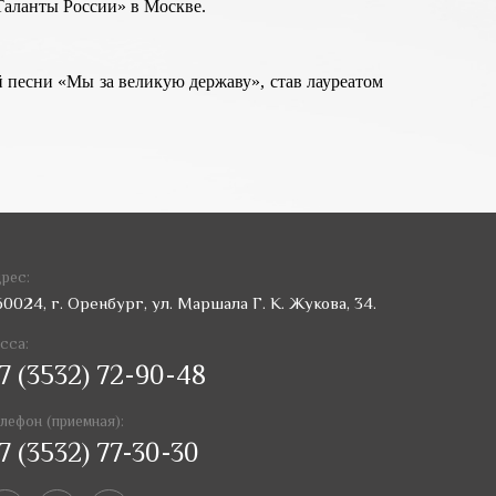
Таланты России» в Москве.
 песни «Мы за великую державу», став лауреатом
рес:
60024, г. Оренбург, ул. Маршала Г. К. Жукова, 34.
сса:
7 (3532) 72-90-48
лефон (приемная):
7 (3532) 77-30-30