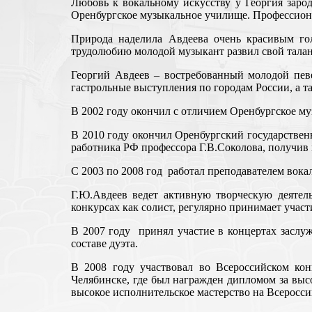
Любовь к вокальному искусству у Георгия заро
Оренбургское музыкальное училище. Профессиона
Природа наделила Авдеева очень красивым го
трудолюбию молодой музыкант развил свой талан
Георгий Авдеев – востребованный молодой певе
гастрольные выступления по городам России, а та
В 2002 году окончил с отличием Оренбургское м
В 2010 году окончил Оренбургский государствен
работника РФ профессора Г.В.Соколова, получив
С 2003 по 2008 год работал преподавателем вока
Г.Ю.Авдеев ведет активную творческую деятель
конкурсах как солист, регулярно принимает участ
В 2007 году принял участие в концертах заслуж
составе дуэта.
В 2008 году участвовал во Всероссийском кон
Челябинске, где был награжден дипломом за выс
высокое исполнительское мастерство на Всеросс