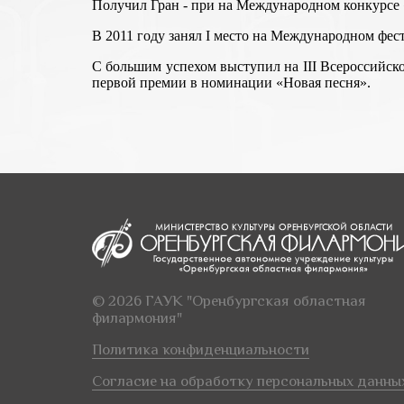
Получил Гран - при на Международном конкурсе 
В 2011 году занял I место на Международном фес
С большим успехом выступил на III Всероссийск
первой премии в номинации «Новая песня».
© 2026 ГАУК "Оренбургская областная
филармония"
Политика конфиденциальности
Согласие на обработку персональных данны