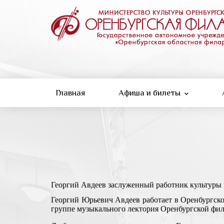
Перейти
к
основному
содержанию
Главная
Афиша и билеты
Георгий Авдеев заслуженный работник культуры г
Георгий Юрьевич
Авдеев
работает в Оренбургской
группе музыкального лектория Оренбургской фи