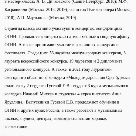
в мастер-классах А. В. Дичковского (Санкт-Петербург, 2018); М.Ф.
Касрашвили (Москва, 2018, 2019); солистов Геликон-опера (Москва,
2018); А.П. Мартынова (Москва, 2019).
Студенты класса активно участвуют в концертах, конференциях
ОГИИ. Проводятся концерты класса, включённые в сводную афишу
ОГИИ. А также принимают участие в различных конкурсах и
фестивалях. Среди них: 53 лауреата международных конкурсов, 3
лауреата всероссийского конкурса, 19 лауреатов и 2 дипломанта
регионального конкурса. А также, в 2021 году лауреатами
ежегодного областного конкурса «Молодые дарования Оренбуржья»
стали сразу 2 студента Гусевой Е.В.: студент 3 курса музыкального
колледжа Николай Михеев и студентка 4 курса института Анна
Яруллина. Выпускники Гусевой Е.В. продолжают обучение в
ОГИИ и других вузах России, а также работают в музыкальных
школах, студиях, центрах, являются солистами хоровых
коллективов.