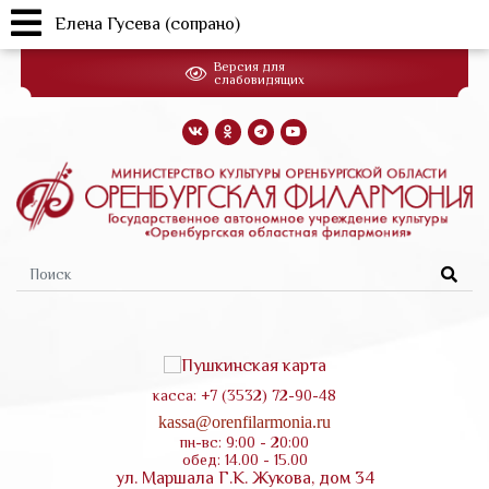
Елена Гусева (сопрано)
Перейти
Версия для
к
слабовидящих
основному
содержанию
Форма
поиска
касса: +7 (3532) 72-90-48
kassa@orenfilarmonia.ru
пн-вс: 9:00 - 20:00
обед: 14.00 - 15.00
ул. Маршала Г.К. Жукова, дом 34