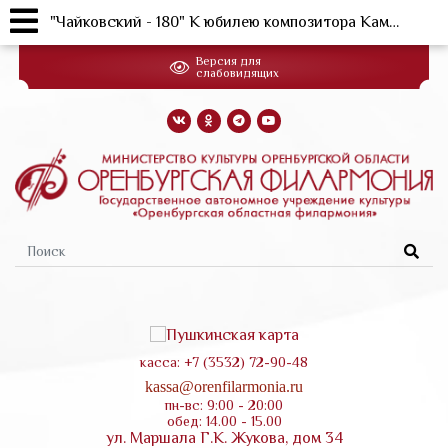
"Чайковский - 180" К юбилею композитора Камерный оркестр филармонии
Перейти
Версия для
к
слабовидящих
основному
содержанию
Форма
поиска
касса: +7 (3532) 72-90-48
kassa@orenfilarmonia.ru
пн-вс: 9:00 - 20:00
обед: 14.00 - 15.00
ул. Маршала Г.К. Жукова, дом 34