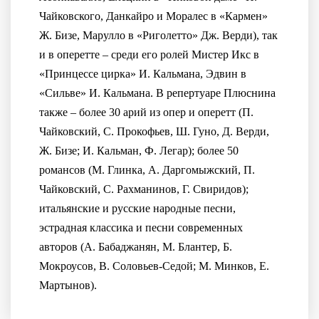
Чайковского, Данкайро и Моралес в «Кармен»
Ж. Бизе, Марулло в «Риголетто» Дж. Верди), так
и в оперетте – среди его ролей Мистер Икс в
«Принцессе цирка» И. Кальмана, Эдвин в
«Сильве» И. Кальмана. В репертуаре Плюснина
также – более 30 арий из опер и оперетт (П.
Чайковский, С. Прокофьев, Ш. Гуно, Д. Верди,
Ж. Бизе; И. Кальман, Ф. Легар); более 50
романсов (М. Глинка, А. Даргомыжский, П.
Чайковский, С. Рахманинов, Г. Свиридов);
итальянские и русские народные песни,
эстрадная классика и песни современных
авторов (А. Бабаджанян, М. Блантер, Б.
Мокроусов, В. Соловьев-Седой; М. Минков, Е.
Мартынов).