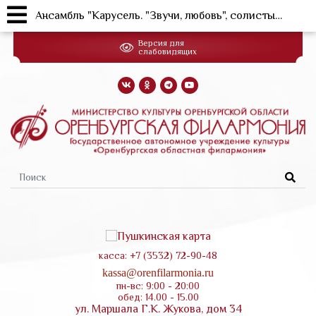
Ансамбль "Карусель. "Звучи, любовь", солисты Владислав Косарев и Сергей Плюснин (г.Бугуруслан)
Перейти
Версия для
к
слабовидящих
основному
содержанию
Форма
поиска
касса: +7 (3532) 72-90-48
kassa@orenfilarmonia.ru
пн-вс: 9:00 - 20:00
обед: 14.00 - 15.00
ул. Маршала Г.К. Жукова, дом 34