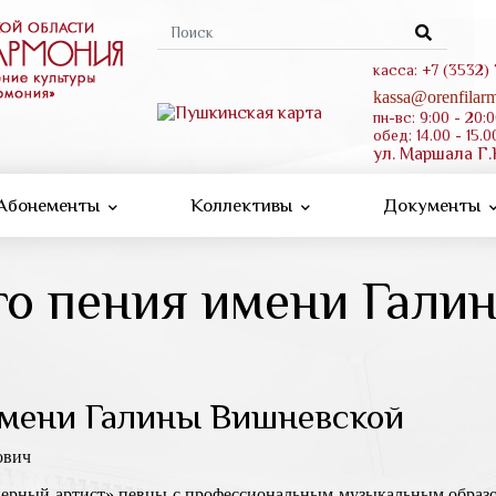
Форма
поиска
касса: +7 (3532)
kassa@orenfilarm
пн-вс: 9:00 - 20:
обед: 14.00 - 15.0
ул. Маршала Г.
Абонементы
Коллективы
Документы
го пения имени Гали
имени Галины Вишневской
ович
перный артист» певцы с профессиональным музыкальным образо