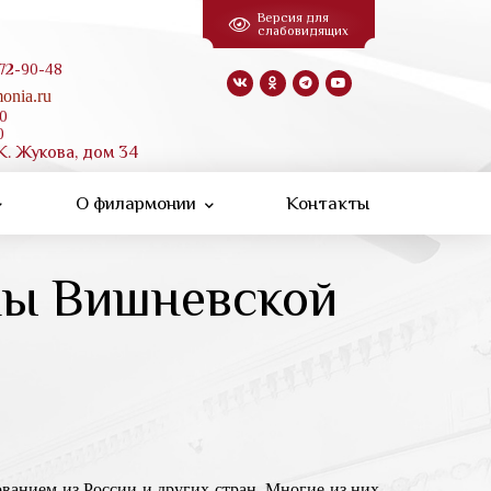
Версия для
слабовидящих
 72-90-48
onia.ru
00
0
К. Жукова, дом 34
О филармонии
Контакты
ны Вишневской
ванием из России и других стран. Многие из них