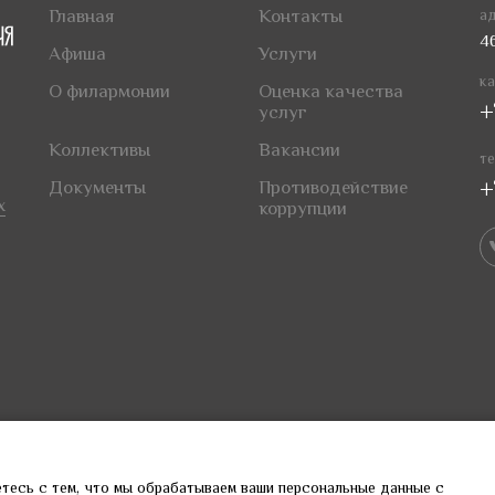
Главная
Контакты
ад
4
Афиша
Услуги
ка
О филармонии
Оценка качества
+
услуг
Коллективы
Вакансии
те
+
Документы
Противодействие
х
коррупции
етесь с тем, что мы обрабатываем ваши персональные данные с