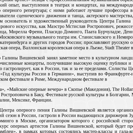
кий опыт, выступления в театрах и концертах, на международ
 оперного репертуара; с ними работают лучшие профессора 
ватели сценического движения и танца, актерского мастерств
м основатель и художественный руководитель Центра Галина
мирового искусства, как Маэстро Мстислав Ростропович, режис
анца, Мирелла Френи, Пласидо Доминго, Паата Бурчуладзе, Ден
 Московского музыкального театра им. Станиславского и Неми
Екатеринбурга и других городов России; прославляют русскую 
кая опера, Валлонская королевская опера в Льеже, Stadt Theater 
тр Галины Вишневской занял заметное место в культурном ланд
очисленные концерты, получившие высокую оценку публики и
о гастролирует, как в России, так и за ее пределами. Солист
«Год культуры России в Германии», выступив во Франкфурте
ском фестивале в Риме, Международном фестивале в
, «Майские оперные вечера» в Скопье (Македония), The Hollan
Ростроповича в Баку, Фестивале русской культуры в Болгарии,
талии, Мексике, Франции.
ентра оперного пения Галины Вишневской является организ
кий сезон в России, гастроли в России выдающихся дирижеров 
минго в Москве, организатором которого с российской сто
урс оперных артистов Галины Вишневской, который будет пр
мблеи», в рамках которых состоялись мастер-классы и гала-