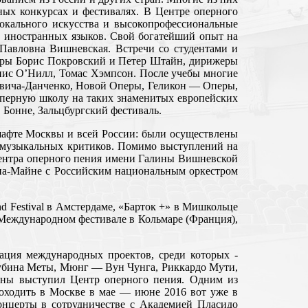
ных конкурсах и фестивалях. В Центре оперного
вокального искусства и высокопрофессиональные
а, иностранных языков. Свой богатейший опыт на
 Павловна Вишневская. Встречи со студентами и
серы Борис Покровский и Петер Штайн, дирижеры
нис О’Нилл, Томас Хэмпсон. После учебы многие
ровича-Данченко, Новой Оперы, Геликон — Оперы,
оперную школу на таких знаменитых европейских
в Бонне, Зальцбургский фестиваль.
шафте Москвы и всей России: были осуществлены
 музыкальных критиков. Помимо выступлений на
ы Центра оперного пения имени Галины Вишневской
-на-Майне с Российским национальным оркестром
d Festival в Амстердаме, «Барток +» в Мишкольце
 Международном фестивале в Кольмаре (Франция),
ация международных проектов, среди которых -
Зубина Меты, Мюнг — Вун Чунга, Риккардо Мути,
роны выступил Центр оперного пения. Одним из
оходить в Москве в мае — июне 2016 вот уже в
концерты в сотрудничестве с Академией Пласидо