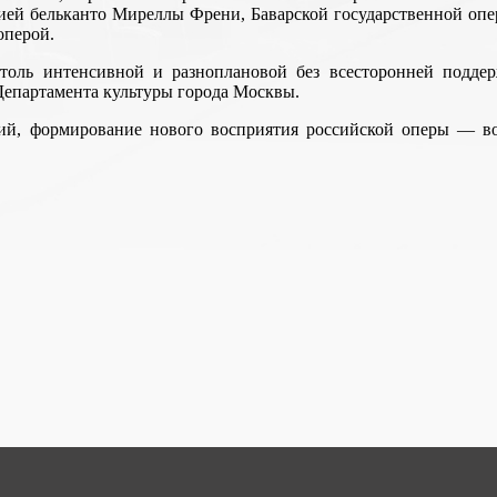
ей бельканто Миреллы Френи, Баварской государственной опе
оперой.
столь интенсивной и разноплановой без всесторонней подде
Департамента культуры города Москвы.
й, формирование нового восприятия российской оперы — во