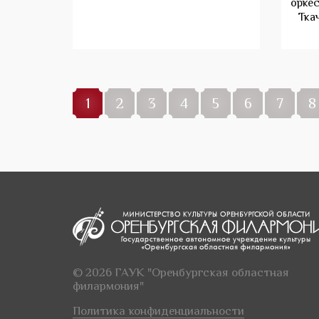
орке
Тка
1
2
3
4
5
6
7
8
© 2026 ГАУК "Оренбургская областная
филармония"
Политика конфиденциальности