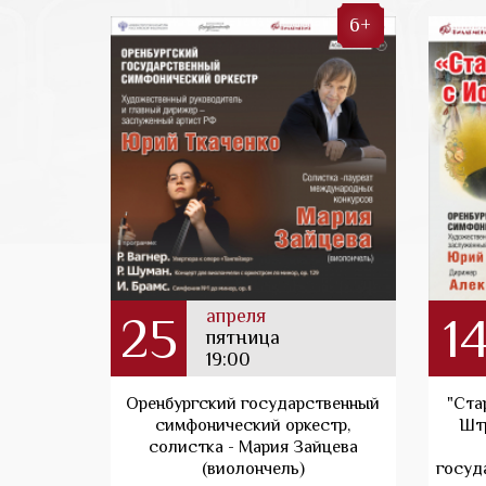
6+
апреля
25
1
пятница
19:00
Оренбургский государственный
"Ста
симфонический оркестр,
Штр
солистка - Мария Зайцева
(виолончель)
госуд