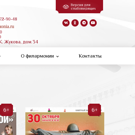
Версия для
слабовидящих
 72-90-48
onia.ru
00
0
К. Жукова, дом 34
О филармонии
Контакты
6+
6+