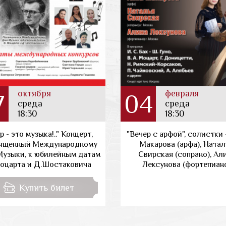
октября
февраля
7
04
среда
среда
18:30
18:30
р - это музыка!.." Концерт,
"Вечер с арфой", солистки 
ященный Международному
Макарова (арфа), Натал
узыки, к юбилейным датам
Свирская (сопрано), Ал
оцарта и Д.Шостаковича
Лексунова (фортепиан
Купить билет