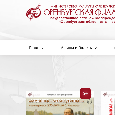
Перейти
к
основному
содержанию
Главная
Афиша и билеты
6+