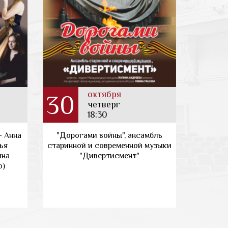
октября
30
четверг
18:30
- Анна
"Дорогами войны", ансамбль
ья
старинной и современной музыки
ина
"Дивертисмент"
о)