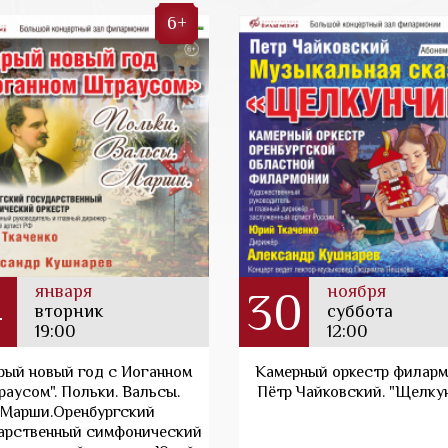
6+
января
ноября
4
30
вторник
суббота
19:00
12:00
рый новый год с Иоганном
Камерный оркестр филарм
аусом". Польки. Вальсы.
Пётр Чайковский. "Щелку
Марши.Оренбургский
арственный симфонический