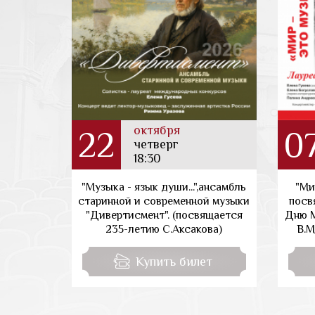
октября
22
0
четверг
18:30
"Музыка - язык души...",ансамбль
"Ми
старинной и современной музыки
посв
"Дивертисмент". (посвящается
Дню М
235-летию С.Аксакова)
В.М
Купить билет