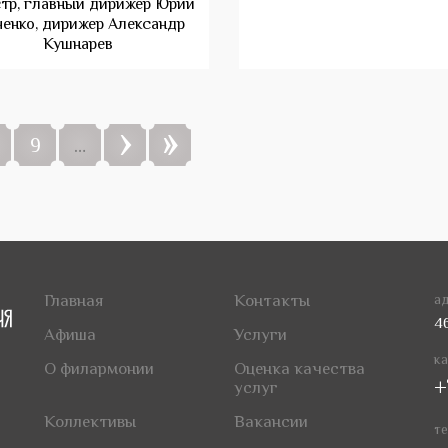
стр, главный дирижер Юрий
ченко, дирижер Александр
Кушнарев
›
»
9
…
Главная
Контакты
ад
4
Афиша
Услуги
ка
О филармонии
Оценка качества
+
услуг
Коллективы
Вакансии
те