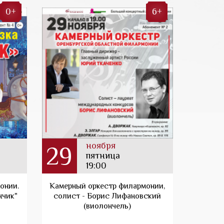
0+
6+
ноября
29
пятница
19:00
онии.
Камерный оркестр филармонии,
нчик"
солист - Борис Лифановский
(виолончель)