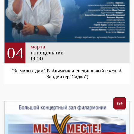
марта
04
понедельник
19:00
"За милых дам", В. Алямкин и специальный гость А.
Бардин (гр."Садко")
6+